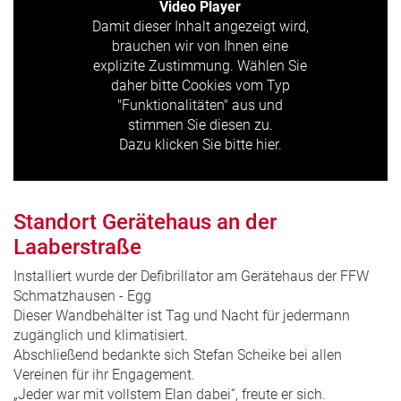
Video Player
Damit dieser Inhalt angezeigt wird,
brauchen wir von Ihnen eine
explizite Zustimmung. Wählen Sie
daher bitte Cookies vom Typ
"Funktionalitäten" aus und
stimmen Sie diesen zu.
Dazu klicken Sie bitte hier.
Standort Gerätehaus an der
Laaberstraße
Installiert wurde der Defibrillator am Gerätehaus der FFW
Schmatzhausen - Egg
Dieser Wandbehälter ist Tag und Nacht für jedermann
zugänglich und klimatisiert.
Abschließend bedankte sich Stefan Scheike bei allen
Vereinen für ihr Engagement.
„Jeder war mit vollstem Elan dabei“, freute er sich.