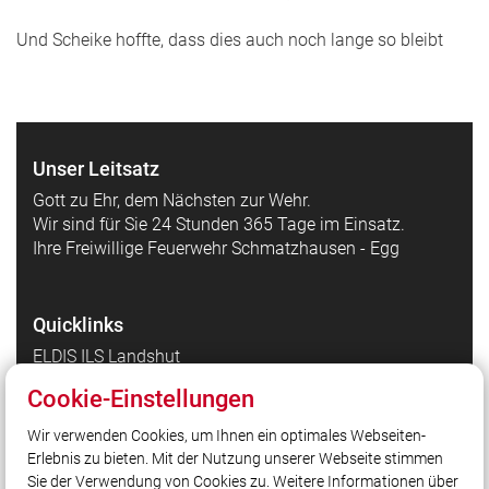
Und Scheike hoffte, dass dies auch noch lange so bleibt
Unser Leitsatz
Gott zu Ehr, dem Nächsten zur Wehr.
Wir sind für Sie 24 Stunden 365 Tage im Einsatz.
Ihre Freiwillige Feuerwehr Schmatzhausen - Egg
Quicklinks
ELDIS ILS Landshut
DIVERA
Cookie-Einstellungen
Wasserkarte
Wir verwenden Cookies, um Ihnen ein optimales Webseiten-
FLORI
Erlebnis zu bieten. Mit der Nutzung unserer Webseite stimmen
THLProtect.de
Sie der Verwendung von Cookies zu. Weitere Informationen über