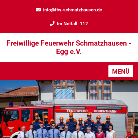
info@ffw-schmatzhausen.de
Im Notfall: 112
Freiwillige Feuerwehr Schmatzhausen -
Egg e.V.
MENÜ