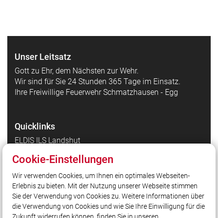
Unser Leitsatz
Gott zu Ehr, dem Nächsten zur Wehr.
Wir sind für Sie 24 Stunden 365 Tage im Einsatz.
Ihre Freiwillige Feuerwehr Schmatzhausen - Egg
Quicklinks
ELDIS ILS Landshut
DIVERA
Cookie-Einstellungen
Wasserkarte
Wir verwenden Cookies, um Ihnen ein optimales Webseiten-
FLORI
Erlebnis zu bieten. Mit der Nutzung unserer Webseite stimmen
THLProtect.de
Sie der Verwendung von Cookies zu. Weitere Informationen über
die Verwendung von Cookies und wie Sie Ihre Einwilligung für die
Zukunft widerrufen können, finden Sie in unseren