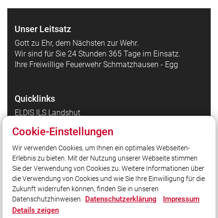
Unser Leitsatz
Gott zu Ehr, dem Nächsten zur Wehr.
Wir sind für Sie 24 Stunden 365 Tage im Einsatz.
Ihre Freiwillige Feuerwehr Schmatzhausen - Egg
Quicklinks
ELDIS ILS Landshut
DIVERA
Cookie-Einstellungen
Wasserkarte
Wir verwenden Cookies, um Ihnen ein optimales Webseiten-
FLORI
Erlebnis zu bieten. Mit der Nutzung unserer Webseite stimmen
THLProtect.de
Sie der Verwendung von Cookies zu. Weitere Informationen über
die Verwendung von Cookies und wie Sie Ihre Einwilligung für die
Zukunft widerrufen können, finden Sie in unseren
Social Media
Datenschutzerklärung
Impressum
Datenschutzhinweisen.
Details zeigen
Auch unterwegs immer auf dem Laufenden bleiben?