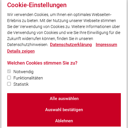
DIVERA
Cookie-Einstellungen
Wasserkarte
Wir verwenden Cookies, um Ihnen ein optimales Webseiten-
FLORI
Erlebnis zu bieten. Mit der Nutzung unserer Webseite stimmen
THLProtect.de
Sie der Verwendung von Cookies zu. Weitere Informationen über
die Verwendung von Cookies und wie Sie Ihre Einwilligung für die
Zukunft widerrufen können, finden Sie in unseren
Social Media
Datenschutzerklärung
Impressum
Datenschutzhinweisen.
Details zeigen
Auch unterwegs immer auf dem Laufenden bleiben?
Bleiben Sie mit uns in Kontakt und vernetzen Sie sich
Welchen Cookies stimmen Sie zu?
mit uns!
Notwendig
Funktionalitäten
Statistik
© 2026 Freiwillige Feuerwehr Schmatzhausen - Egg
Alle auswählen
e.V.
Auswahl bestätigen
Impressum
|
Datenschutz
|
Cookie-Einstellungen
Ablehnen