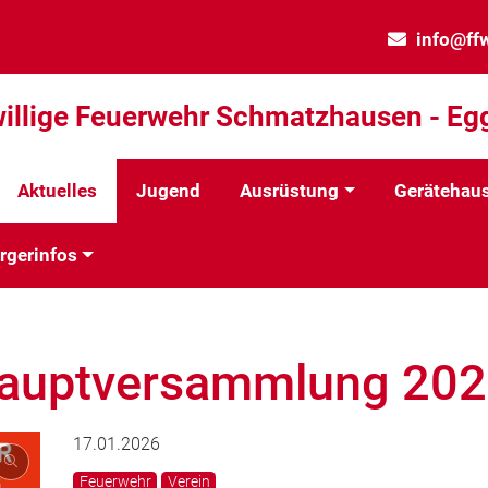
info@ff
willige Feuerwehr Schmatzhausen - Egg
Aktuelles
Jugend
Ausrüstung
Gerätehau
rgerinfos
Hauptversammlung 20
17.01.2026
Feuerwehr
Verein