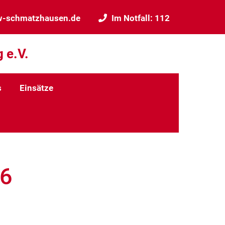
w-schmatzhausen.de
Im Notfall: 112
 e.V.
s
Einsätze
26