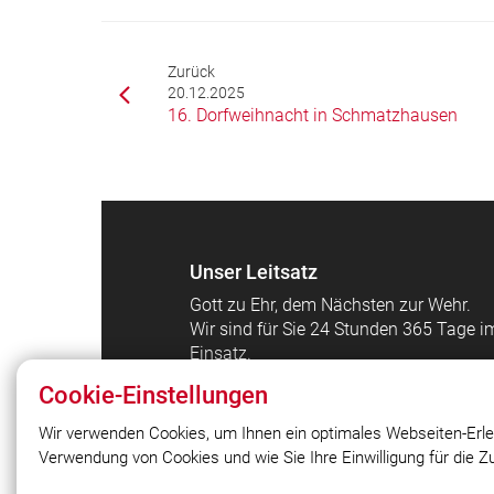
Zurück
20.12.2025
16. Dorfweihnacht in Schmatzhausen
Unser Leitsatz
Gott zu Ehr, dem Nächsten zur Wehr.
Wir sind für Sie 24 Stunden 365 Tage i
Einsatz.
Ihre Freiwillige Feuerwehr Schmatzhaus
Cookie-Einstellungen
Egg
Wir verwenden Cookies, um Ihnen ein optimales Webseiten-Erle
Verwendung von Cookies und wie Sie Ihre Einwilligung für die 
© 2026 Freiwillige Feuerwehr