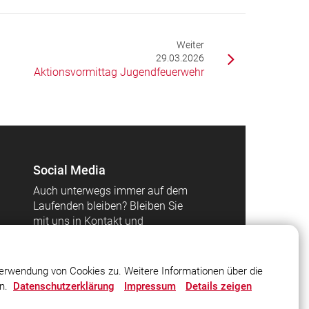
Weiter
29.03.2026
Aktionsvormittag Jugendfeuerwehr
Social Media
Auch unterwegs immer auf dem
Laufenden bleiben? Bleiben Sie
mit uns in Kontakt und
vernetzen Sie sich mit uns!
erwendung von Cookies zu. Weitere Informationen über die
en.
Datenschutzerklärung
Impressum
Details zeigen