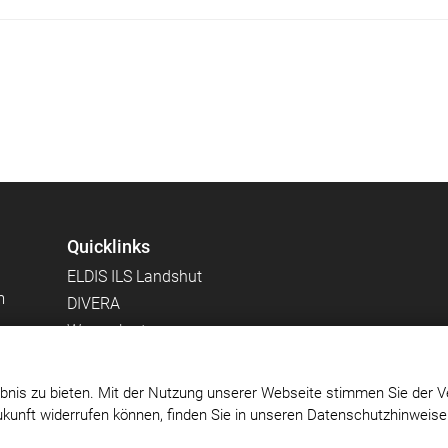
Quicklinks
ELDIS ILS Landshut
m
DIVERA
Wasserkarte
en -
FLORI
THLProtect.de
bnis zu bieten. Mit der Nutzung unserer Webseite stimmen Sie der V
Zukunft widerrufen können, finden Sie in unseren Datenschutzhinweis
Impressum
|
Datenschutz
|
Cookie-Einstellungen